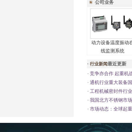
公司业务
动力设备温度振动
线监测系统
·
行业新闻
最近更新
·
竞争亦合作 起重机
·
通机行业重大装备
·
工程机械密封件行
·
我国北方不锈钢市
·
市场动态：全球起